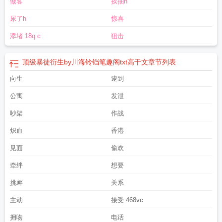
做客
挨抽h
尿了h
惊喜
添堵 18q c
狙击
顶级暴徒衍生by川海铃铛笔趣阁txt高干文
章节列表
向生
逮到
公寓
发泄
吵架
作战
炽血
香港
见面
偷欢
牵绊
想要
挑衅
关系
主动
接受 468vc
拥吻
电话