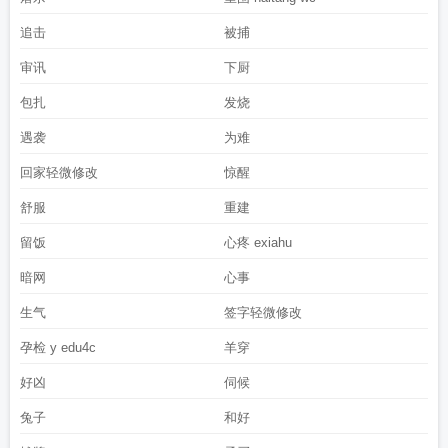
追击
被捕
审讯
下厨
包扎
发烧
遇袭
为难
回家轻微修改
惊醒
舒服
重建
留饭
心疼 exiahu
暗网
心事
生气
签字轻微修改
孕检 y edu4c
羊穿
好凶
伺候
兔子
和好