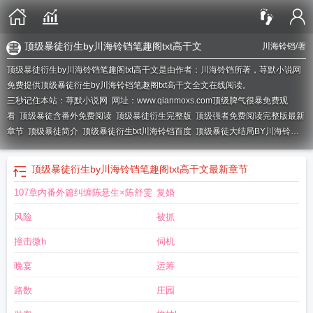
顶级暴徒衍生by川海铃铛笔趣阁txt高干文
川海铃铛
/著
顶级暴徒衍生by川海铃铛笔趣阁txt高干文是由作者：川海铃铛所著，荨默小说网
免费提供顶级暴徒衍生by川海铃铛笔趣阁txt高干文全文在线阅读。
三秒记住本站：荨默小说网 网址：www.qianmoxs.com
顶级脾气很暴免费观
看
顶级暴徒含番外免费阅读
顶级暴徒衍生完整版
顶级强者免费阅读完整版最新
章节
顶级暴徒简介
顶级暴徒衍生txt川海铃铛百度
顶级暴徒大结局BY川海铃
铛
第一章顶级炮灰是什么
顶级强者百度百科
顶级暴徒续写结局川海最新笔趣
阁
顶级强者最新章节目录全
顶级暴徒川海铃铛TXT
顶级暴徒衍生by川海铃铛笔趣阁txt高干文
最新章节
107章内番外篇纠缠陈悬生×陈舒雯
复婚
风险
被抓
撞击微h
伺机
晚宴
运筹
路数
庄园