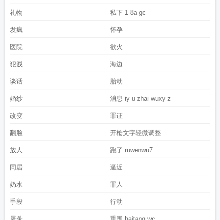
礼物
私下 1 8a gc
发疯
怀孕
医院
欲火
犯贱
海边
谈话
胎动
婚纱
消息 iy u zhai wuxy z
改变
罪证
翻脸
开枪文字轻微调整
放人
跑了 ruwenwu7
同居
逼近
奶水
罪人
手段
行动
屠杀
重围 haitang wc