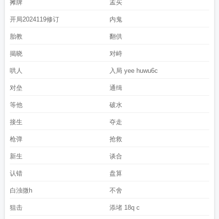
摊牌
孟买
开局2024119修订
内鬼
胎教
翻供
揭晓
对峙
哄人
入局 yee huwu6c
对垒
通缉
等他
破水
接生
夺走
枪弹
抢救
新生
谈合
认错
盘算
白浊微h
不舍
狙击
添堵 18q c