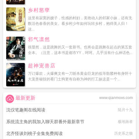
乡村慾孽
这里有寂寞的嫂子，性感的村妇，美艳动人的邻家小妹，还有无
数活色春香的美女。看乡村少年如何玩转乡村，抱得美人归！
这...
邪气凛然
很显然，这是跳舞的又一套新书。也将会是跳舞在起点的第五套
全本。（注意，这本书是都市YY，呵呵。几乎没有什么神话色...
超神宠兽店
万订爆款，火爆爽文有一刀斩杀黄金巨龙的低等骷髅种有身怀十
大宠兽秘技的看门土狗更有自称为神的打工妹这是一个...
最新更新
www.qianmoxs.com
沈仪笔趣阁在线阅读
陆月十九
系统流主角的我加入聊天群番外最新章节
极地旅者
北齐怪谈刘桃子全集免费阅读
历史系之狼