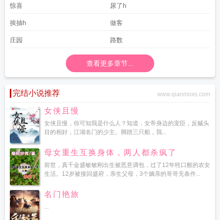
惊喜
尿了h
挨抽h
做客
庄园
路数
查看更多章节...
完结小说推荐
www.qianmoxs.com
女侠且慢
女侠且慢，你可知我是什么人？知道，女帝身边的宠臣，反贼头
目的相好，江湖名门的少主。脚踏三只船，我...
母女重生互换身体，两人都杀疯了
前世，真千金盛敏敏刚出生被恶意调包，过了12年牲口般的农女
生活。12岁被接回盛府，亲生父母，3个嫡亲的哥哥无条件...
名门艳旅
...