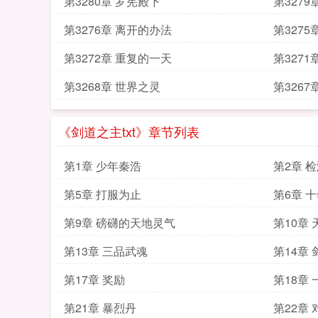
第3280章 罗宪殿下
第327
第3276章 离开的办法
第3275
第3272章 重复的一天
第3271
第3268章 世界之灵
第3267
《剑道之主txt》章节列表
第1章 少年秦浩
第2章 
第5章 打服为止
第6章 
第9章 磅礴的天地灵气
第10章
第13章 三品武魂
第14章 
第17章 奖励
第18章
第21章 暴烈丹
第22章