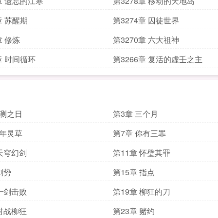
9章 遗忘的江寒
第3278章 移动的天地岛
章 苏醒期
第3274章 囚徒世界
章 修炼
第3270章 六大祖神
章 时间循环
第3266章 复活的虚壬之主
检测之日
第3章 三个月
十年灵草
第7章 你有三罪
 天穹幻剑
第11章 怀璧其罪
剑势
第15章 指点
 一剑击败
第19章 柳狂的刀
 对战柳狂
第23章 赌约