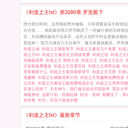
《剑道之主txt》第3280章 罗宪殿下
绝大部分时间，反而都在野外修炼，只有需要采买天材地宝
分古怪…… 倘若秦浩用大罗币购买了一些修行者的天材地
宝，并且哪怕秦浩不去采买，这些人也时不时会更换采摘的
星祖神！ 毁灭分身在六大分身中，修为本身就最高，早早就
剑道之域
剑道之主最新章节
剑道之主秦浩几个老婆
剑道
道之主txt
剑道之主秦浩全文阅读免费
剑道之祖
剑道之主
浩修炼境界
剑道之主 黑暗火龙
剑道之王
剑道之王女主
主短剧免费播放
剑道之主百度百科
剑道之主境界全篇
剑
塔里都是什么
剑道之主秦浩最新章节
剑道之主艾恩
剑道
笔趣阁
剑道之主修炼境界介绍
剑道之主笔趣阁免费阅读
主百科
剑道之主秦浩正版免费阅读全文
剑道之主境界详
官老公回来了
天生神力，我打爆元朝当开国皇帝
荒谷大帝
神级身份
远星计划：统御边缘
职业：英雄
都重生了，谁
世帝尊
年代：开局下跪借学费
《剑道之主txt》最新章节