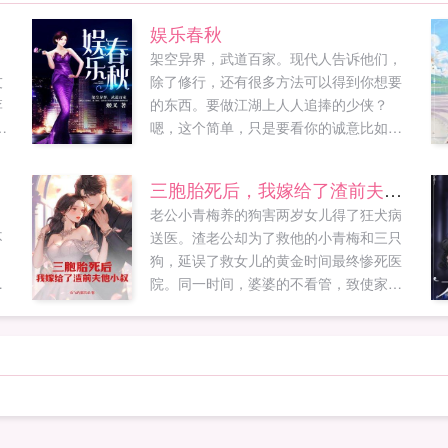
娱乐春秋
，
架空异界，武道百家。现代人告诉他们，
友
除了修行，还有很多方法可以得到你想要
李
的东西。要做江湖上人人追捧的少侠？
火
嗯，这个简单，只是要看你的诚意比如让
自
你师妹来...
三胞胎死后，我嫁给了渣前夫他小叔
老公小青梅养的狗害两岁女儿得了狂犬病
不
送医。渣老公却为了救他的小青梅和三只
狗，延误了救女儿的黄金时间最终惨死医
谨
院。同一时间，婆婆的不看管，致使家里
甸
的大宝小宝溺死游泳池中。安抒抒痛失三
不
个孩子，一夜白了头。从此，她褪下过去
经
无用的温婉懂事，将自己磨炼成锋利见血
永
的利刃，一刀一刀将恶人凌迟。葬礼上，
缺失父爱的孩子们，到死也没等到父亲来
送他们一程。于是，她在婆婆的尖叫声
中，当场为渣老公举办葬礼。并当着亲朋