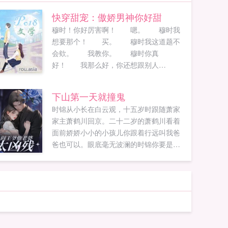
快穿甜宠：傲娇男神你好甜
穆时！你好厉害啊！ 嗯。 穆时我
想要那个！ 买。 穆时我这道题不
会欸。 我教你。 穆时你真
好！ 我那么好，你还想跟别人
跑？ 穆时把自己的小女友按在墙上，
说，喜欢...
下山第一天就撞鬼
时锦从小长在白云观，十五岁时跟随萧家
家主萧鹤川回京。二十二岁的萧鹤川看着
面前娇娇小小的小孩儿你跟着行远叫我爸
爸也可以。眼底毫无波澜的时锦你要是觉
得你七岁的时候能生下我，我是不介意叫
你爹的。萧鹤川二十五岁的萧鹤川面对出
落的亭亭玉立的时锦锦锦时锦爹爹萧鹤川
卒...