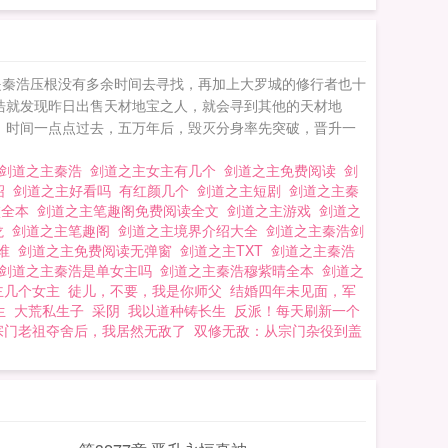
是秦浩压根没有多余时间去寻找，再加上大罗城的修行者也十
浩就发现昨日出售天材地宝之人，就会寻到其他的天材地
 时间一点点过去，五万年后，毁灭分身率先突破，晋升一
剑道之主秦浩
剑道之主女主有几个
剑道之主免费阅读
剑
绍
剑道之主好看吗
有红颜几个
剑道之主短剧
剑道之主秦
校全本
剑道之主笔趣阁免费阅读全文
剑道之主游戏
剑道之
龙
剑道之主笔趣阁
剑道之主境界介绍大全
剑道之主秦浩剑
是谁
剑道之主免费阅读无弹窗
剑道之主TXT
剑道之主秦浩
剑道之主秦浩是单女主吗
剑道之主秦浩穆紫晴全本
剑道之
主几个女主
徒儿，不要，我是你师父
结婚四年未见面，军
生
大荒私生子
采阴
我以道种铸长生
反派！每天刷新一个
宗门老祖夺舍后，我居然无敌了
双修无敌：从宗门杂役到盖