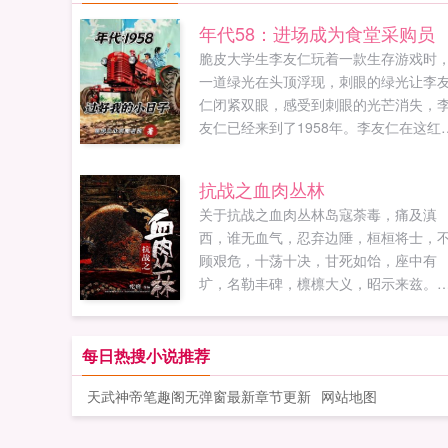
年代58：进场成为食堂采购员
脆皮大学生李友仁玩着一款生存游戏时
一道绿光在头顶浮现，刺眼的绿光让李
仁闭紧双眼，感受到刺眼的光芒消失，
友仁已经来到了1958年。李友仁在这红
的年代面对历史的浪潮，他会如何过好
己的小日子呢。...
抗战之血肉丛林
关于抗战之血肉丛林岛寇荼毒，痛及滇
西，谁无血气，忍弃边陲，桓桓将士，
顾艰危，十荡十决，甘死如饴，座中有
圹，名勒丰碑，檩檩大义，昭示来兹。
以此文献给曾经为了保卫国家出国在缅
与倭寇决一死战的远征军将士们！历史
会忘记，中国人不会忘记，虽然你们曾
每日热搜小说推荐
被记忆尘封，但是时间也绝不会让你们
天武神帝笔趣阁无弹窗最新章节更新
网站地图
远蒙尘！...