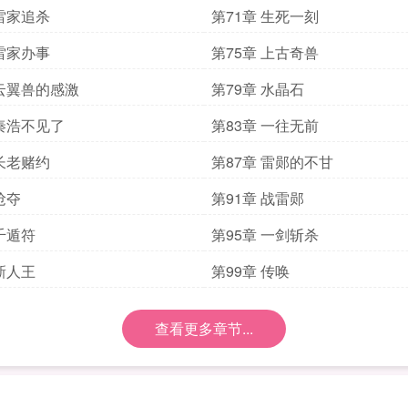
 雷家追杀
第71章 生死一刻
 雷家办事
第75章 上古奇兽
 云翼兽的感激
第79章 水晶石
 秦浩不见了
第83章 一往无前
 长老赌约
第87章 雷郧的不甘
抢夺
第91章 战雷郧
 千遁符
第95章 一剑斩杀
 新人王
第99章 传唤
查看更多章节...