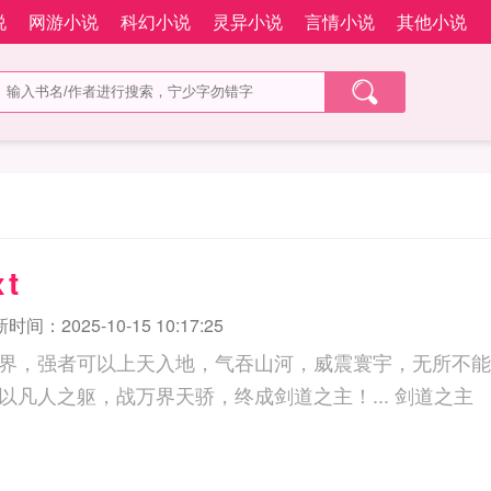
说
网游小说
科幻小说
灵异小说
言情小说
其他小说
t
时间：2025-10-15 10:17:25
界，强者可以上天入地，气吞山河，威震寰宇，无所不能
剑塔，一人一剑，以凡人之躯，战万界天骄，终成剑道之主！... 剑道之主