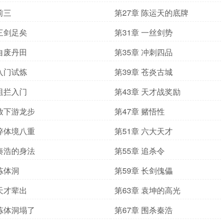
前三
第27章 陈运天的底牌
 三剑足矣
第31章 一丝剑势
 自废丹田
第35章 冲刺四品
 入门试炼
第39章 苍炎古城
 阻拦入门
第43章 天才战奖励
 放下游龙步
第47章 赌悟性
 淬体境八重
第51章 六大天才
 秦浩的身法
第55章 追杀令
 炼体洞
第59章 长剑傀儡
 天才辈出
第63章 袁坤的高光
 炼体洞塌了
第67章 围杀秦浩