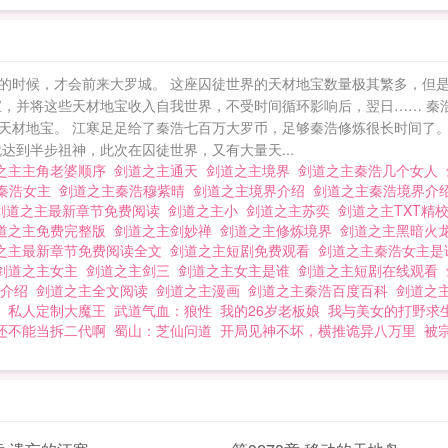
的时候，才会前来大罗城。 这座囚徒世界的天材地宝数量极其繁多，但
宝，并将这些天材地宝收入自我世界，不受时间循环影响后，翌日…… 秦
天材地宝。 江寒足足给了秦浩七百万大罗币，足够秦浩修炼很长时间了。
达到半步祖神，此次在囚徒世界，又有大量天...
之主主角老婆顺序
剑道之主通天
剑道之主境界
剑道之主秦浩几个女人
秦浩女主
剑道之主秦浩穆紫晴
剑道之主境界介绍
剑道之主秦浩境界介
剑道之主最新章节免费阅读
剑道之主小
剑道之主苏奕
剑道之主TXT精
道之主免费完整版
剑道之主剑妙禅
剑道之主修炼境界
剑道之主黑暗火
之主最新章节免费阅读全文
剑道之主短剧免费观看
剑道之主秦浩女主
剑道之主女主
剑道之主剑三
剑道之主女主是谁
剑道之主短剧在线观看
细介绍
剑道之主全文阅读
剑道之主漫画
剑道之主秦浩百度百科
剑道之
私人定制大魔王
武道气血：狼性
我的26岁老板娘
我与美女的打野求
还不能当拆二代啊
蜀山：芝仙问道
开局见神不坏，横推诡异八万里
被