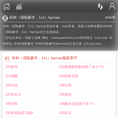
坏种（强取豪夺，1v1）byrose
rose
/著
坏种（强取豪夺，1v1）byrose是由作者：rose所著，荨默小说网免费提供坏种
（强取豪夺，1v1）byrose全文在线阅读。
三秒记住本站：荨默小说网 网址：www.qianmoxs.com
坏种推文
1v1) rose
坏
种原耽
坏种(强取豪夺
坏种(强取豪夺)byrose女主杀过谁
1v1) by rose
坏种（强取豪夺，1v1）byrose
最新章节
203饭局
202戴着眼罩数他插了多少下h
201项圈
200回家等我
199冷战
198交易
197禁足令
196端倪
195求救
194她永远也逃不掉了h
193夹着跳蛋罚跑h
192比试