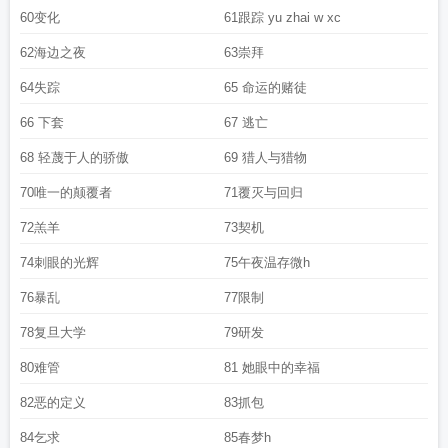
60变化
61跟踪 yu zhai w xc
62海边之夜
63崇拜
64失踪
65 命运的赌徒
66 下套
67 逃亡
68 轻蔑于人的骄傲
69 猎人与猎物
70唯一的颠覆者
71覆灭与回归
72羔羊
73契机
74刺眼的光辉
75午夜温存微h
76暴乱
77限制
78复旦大学
79研发
80难管
81 她眼中的幸福
82恶的定义
83抓包
84乞求
85春梦h