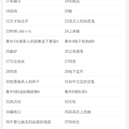
17朱赫泫
18试验品
19游戏
20吻
21天才狙击手
22泯灭人性的恶鬼
23怜悯 ybb n lc
24上来睡
番外3当着家人的面餐桌下磨逼h
番外4镜子前抱插h
25嫉妒
26父母遇害
27万念俱灰
27同类
28同类
29地下监牢
30想看她杀人的样子
31命中注定的交集
番外5奶油抹胸舔胸h
番外6潮吹高h
32风月街
33天性
34攥枪口
35高高在上的她
36不要让她见到血腥的场面
37转校生