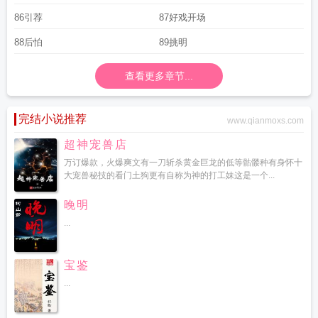
86引荐
87好戏开场
88后怕
89挑明
查看更多章节...
完结小说推荐
www.qianmoxs.com
超神宠兽店
万订爆款，火爆爽文有一刀斩杀黄金巨龙的低等骷髅种有身怀十
大宠兽秘技的看门土狗更有自称为神的打工妹这是一个...
晚明
...
宝鉴
...