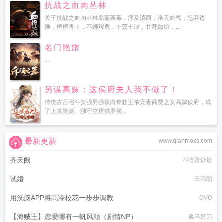
抗战之血肉丛林
关于抗战之血肉丛林岛寇荼毒，痛及滇西，谁无血气，忍弃边
陲，桓桓将士，不顾艰危，十荡十决，甘死如饴，...
名门艳旅
...
另谋高嫁：这侯府夫人我不做了！
传统古言宅斗女强男强双向奔赴王爷宠妻商贾之女高嫁侯府，成
了上京笑谈。独守空房供养侯...
最新更新
www.qianmoxs.com
齐天阙
不吃蛋炒饭
试婚
云清朗
用洗脑APP将高冷校花一步步调教
OVO
【海贼王】恋爱哪有一帆风顺（剧情NP）
飙马厉刀