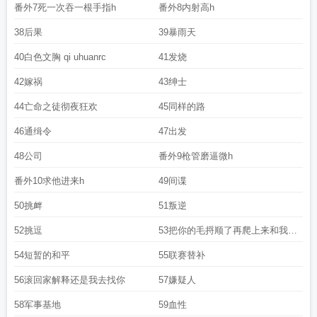
番外7死一次吞一根手指h
番外8内射高h
38后果
39暴雨天
40白色文胸 qi uhuanrc
41发烧
42嫁祸
43绅士
44亡命之徒彻夜狂欢
45同样的路
46通缉令
47出发
48公司
番外9枪管磨逼微h
番外10求他进来h
49间谍
50挑衅
51叛逆
52挑逗
53把你的毛捋顺了再爬上来和我道
歉
54短暂的和平
55联赛替补
56滚回家解释还是我去找你
57嫌疑人
58军事基地
59血性