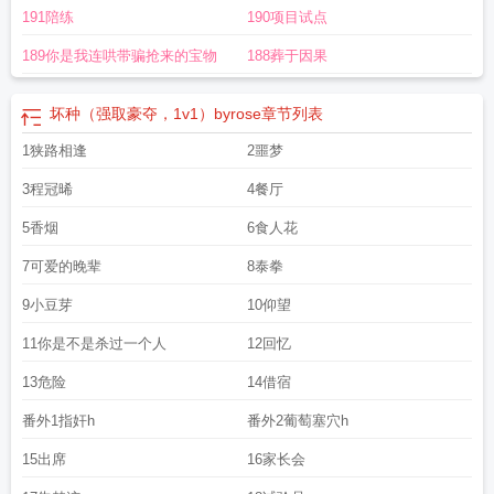
191陪练
190项目试点
189你是我连哄带骗抢来的宝物
188葬于因果
坏种（强取豪夺，1v1）byrose
章节列表
1狭路相逢
2噩梦
3程冠晞
4餐厅
5香烟
6食人花
7可爱的晚辈
8泰拳
9小豆芽
10仰望
11你是不是杀过一个人
12回忆
13危险
14借宿
番外1指奸h
番外2葡萄塞穴h
15出席
16家长会