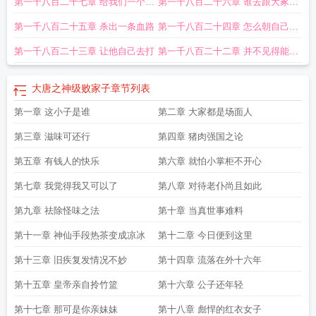
第一千八百二十七章 给我们一个活
第一千八百二十六章 谁去跟大冢义
神级败家子完本
大唐之神级败家子全文免费
大唐之神级败家子女主
大唐之神级
败家子老黄是谁
大唐之神级败家子 5
大唐之神级败家子在线阅读
大唐之神级败
命的机会
男说
第一千八百二十五章 杀出一条血路
第一千八百二十四章 怎么朝自己人
家子 4
大唐之神级败家子全文阅读
大唐之神级败家子 9
大唐之神级败家子百度
冲过去了
百科
大唐之神级败家子烂尾
大唐之神级败家子 推塔天王 免费
大唐之神级败家
第一千八百二十三章 让他自己去打
第一千八百二十二章 并不见得能活
子百科
大唐之神级败家子赵辰
大唐之神级败家子 7
大唐之神级败家子第三百九
下来
十章
大唐之神级败家子皇子
大唐之神级败家子 6
大唐之神级败家子女主有几
大唐之神级败家子
章节列表
个
大唐之神级败家子爱看书吧
大唐之神级败家子 2
第一章 这小子是谁
第二章 大家都是场面人
第三章 滋味可还行
第四章 猪肉强国之论
第五章 有钱人的快乐
第六章 就怕小掌柜不开心
第七章 我觉得我又可以了
第八章 对待老仆尚且如此
第九章 祛除怪味之法
第十章 当真世事难料
第十一章 神仙手段热茶变成凉冰
第十二章 今日便到这里
第十三章 旧疾复发情况不妙
第十四章 流落在外十六年
第十五章 皇帝亲自拎竹篮
第十六章 公子还年轻
第十七章 那可是你亲妹妹
第十八章 彪悍的红衣女子