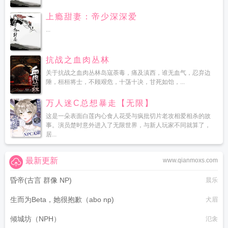
上瘾甜妻：帝少深深爱
...
抗战之血肉丛林
关于抗战之血肉丛林岛寇荼毒，痛及滇西，谁无血气，忍弃边
陲，桓桓将士，不顾艰危，十荡十决，甘死如饴，...
万人迷C总想暴走【无限】
这是一朵表面白莲内心食人花受与疯批切片老攻相爱相杀的故
事。演员楚时意外进入了无限世界，与新人玩家不同就算了，
居...
最新更新
www.qianmoxs.com
昏帝(古言 群像 NP)
晨乐
生而为Beta，她很抱歉（abo np)
犬眉
倾城坊（NPH）
氾衾